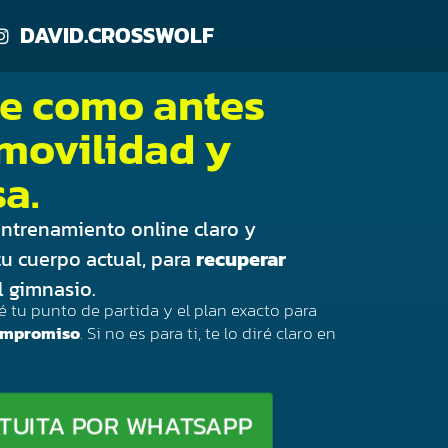
DAVID.CROSSWOLF
te como antes
 movilidad y
a.
ntrenamiento online claro y
tu cuerpo actual, para
recuperar
l gimnasio.
iré tu punto de partida y el plan exacto para
ompromiso
. Si no es para ti, te lo diré claro en
ATUITA POR WHATSAPP