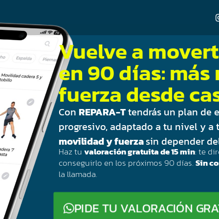
Vuelve a mover
en 90 días: más
fuerza desde cas
Con
REPARA-T
tendrás un plan de e
progresivo, adaptado a tu nivel y a 
movilidad y fuerza
sin depender de
Haz tu
valoración gratuita de 15 min
: te d
conseguirlo en los próximos 90 días.
Sin c
la llamada.
PIDE TU VALORACIÓN GR