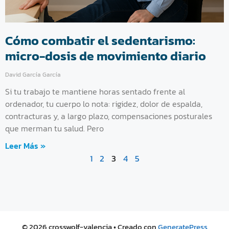
Cómo combatir el sedentarismo:
micro-dosis de movimiento diario
David García García
Si tu trabajo te mantiene horas sentado frente al
ordenador, tu cuerpo lo nota: rigidez, dolor de espalda,
contracturas y, a largo plazo, compensaciones posturales
que merman tu salud. Pero
Leer Más »
1
2
3
4
5
© 2026 crosswolf-valencia
• Creado con
GeneratePress