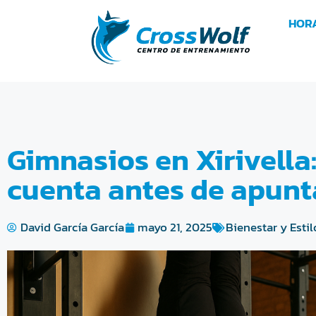
HOR
Gimnasios en Xirivella
cuenta antes de apunt
David García García
mayo 21, 2025
Bienestar y Esti