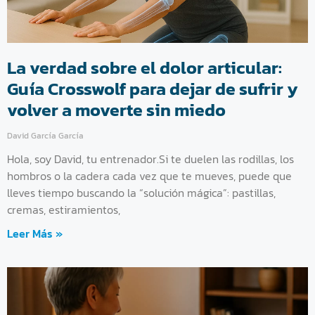
La verdad sobre el dolor articular:
Guía Crosswolf para dejar de sufrir y
volver a moverte sin miedo
David García García
Hola, soy David, tu entrenador.Si te duelen las rodillas, los
hombros o la cadera cada vez que te mueves, puede que
lleves tiempo buscando la “solución mágica”: pastillas,
cremas, estiramientos,
Leer Más »