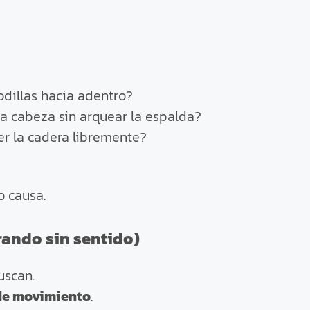
odillas hacia adentro?
la cabeza sin arquear la espalda?
ver la cadera libremente?
o causa.
rando sin sentido)
uscan.
de movimiento
.