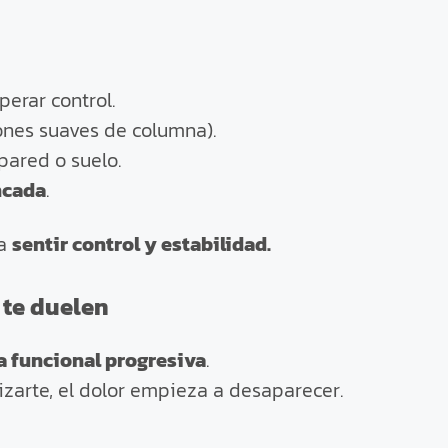
erar control.
ones suaves de columna).
ared o suelo.
ncada
.
ca
sentir control y estabilidad.
 te duelen
a funcional progresiva
.
izarte, el dolor empieza a desaparecer.