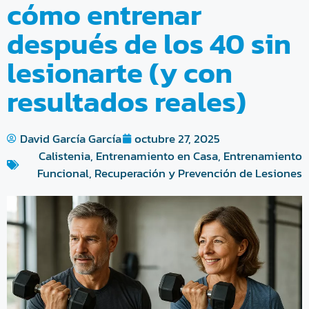
cómo entrenar
después de los 40 sin
lesionarte (y con
resultados reales)
David García García
octubre 27, 2025
Calistenia
,
Entrenamiento en Casa
,
Entrenamiento
Funcional
,
Recuperación y Prevención de Lesiones