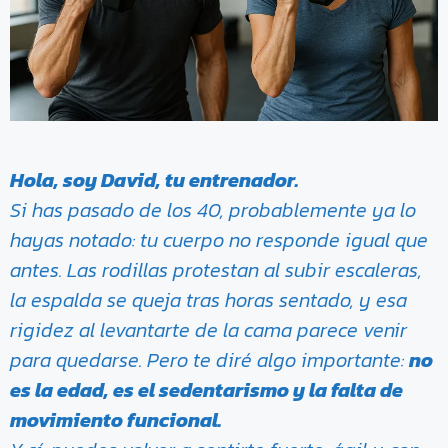
Hola, soy David, tu entrenador.
Si has pasado de los 40, probablemente ya lo
hayas notado: tu cuerpo no responde igual que
antes. Las rodillas protestan al subir escaleras,
la espalda se queja tras horas sentado, y esa
rigidez al levantarte de la cama parece venir
para quedarse. Pero te diré algo importante:
no
es la edad, es el sedentarismo y la falta de
movimiento funcional.