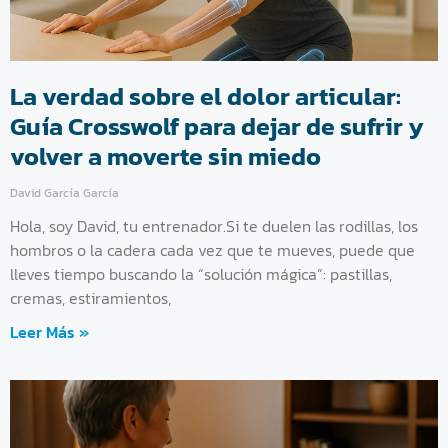
La verdad sobre el dolor articular:
Guía Crosswolf para dejar de sufrir y
volver a moverte sin miedo
David García García
Hola, soy David, tu entrenador.Si te duelen las rodillas, los
hombros o la cadera cada vez que te mueves, puede que
lleves tiempo buscando la “solución mágica”: pastillas,
cremas, estiramientos,
Leer Más »