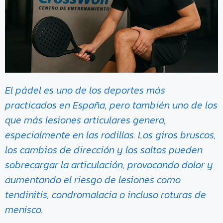
El pádel es uno de los deportes más
practicados en España, pero también uno de los
que más lesiones articulares genera,
especialmente en las rodillas. Los giros bruscos,
los cambios de dirección y los saltos pueden
sobrecargar la articulación, provocando dolor y
aumentando el riesgo de lesiones como
tendinitis, condromalacia o incluso roturas de
menisco.