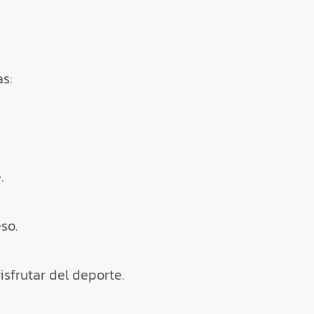
s:
.
so.
sfrutar del deporte.