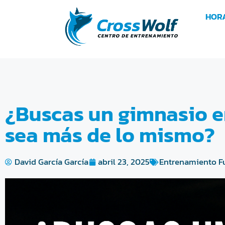
HOR
¿Buscas un gimnasio en
sea más de lo mismo?
David García García
abril 23, 2025
Entrenamiento F