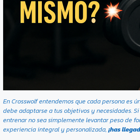
En Crosswolf entendemos que cada persona es úni
debe adaptarse a tus objetivos y necesidades. Si 
entrenar no sea simplemente levantar peso de for
experiencia integral y personalizada,
¡has llegad