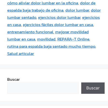
cómo aliviar dolor lumbar en la oficina
,
dolor de
espalda baja trabajo de oficina
,
dolor lumbar
,
dolor
lumbar sentado
,
ejercicios dolor lumbar
,
ejercicios
en casa
,
ejercicios fáciles dolor lumbar en casa
,
entrenamiento funcional
,
mejorar movilidad
lumbar en casa
,
movilidad
,
REPARA-T Online
,
rutina para espalda baja sentado mucho tiempo
,
Salud articular
Buscar
Buscar