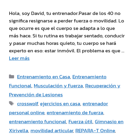
Hola, soy David, tu entrenador.Pasar de los 40 no
significa resignarse a perder fuerza o movilidad. Lo
que ocurre es que el cuerpo se adapta a lo que
más hace. Si tu rutina es trabajar sentado, conducir
y pasar muchas horas quieto, tu cuerpo se hará
experto en eso: estar inmóvil. El problema es que …
Leer más
Entrenamiento en Casa
,
Entrenamiento
Funcional
,
Musculación y Fuerza
,
Recuperación y
Prevención de Lesiones
crosswolf
,
ejercicios en casa
,
entrenador
personal online
,
entrenamiento de fuerza
,
entrenamiento funcional
,
Fuerza útil
,
Gimnasio en
Xirivella
,
movilidad articular
,
REPARA-T Online
,