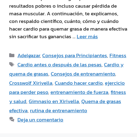
resultados pobres o incluso causar pérdida de
masa muscular. A continuación, te explicamos,
con respaldo científico, cuánto, cómo y cuándo
hacer cardio para quemar grasa de manera efectiva
sin sacrificar tus ganancias …
Leer más
Adelgazar
,
Consejos para Principiantes
,
Fitness
Cardio antes o después de las pesas
,
Cardio y
quema de grasas
,
Consejos de entrenamiento
,
Crosswolf Xirivella
,
Cuando hacer cardio
,
ejercicio
para perder peso
,
entrenamiento de fuerza
,
fitness
y salud
,
Gimnasio en Xirivella
,
Quema de grasas
efectiva
,
rutina de entrenamiento
Deja un comentario