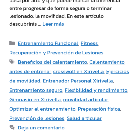
pasa por alto y que puede marcar la diferencia
entre progresar de forma segura o terminar
lesionado: la movilidad. En este artículo
descubrirás …
Leer más
Entrenamiento Funcional
,
Fitness
,
Recuperación y Prevención de Lesiones
Beneficios del calentamiento
,
Calentamiento
antes de entrenar
,
crosswolf en Xirivella
,
Ejercicios
de movilidad
,
Entrenador Personal Xirivella
,
Entrenamiento seguro
,
Flexibilidad y rendimiento
,
Gimnasio en Xirivella
,
movilidad articular
,
Optimizar el entrenamiento
,
Preparación física
,
Prevención de lesiones
,
Salud articular
Deja un comentario