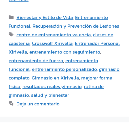
Bienestar y Estilo de Vida
,
Entrenamiento
Funcional
,
Recuperación y Prevención de Lesiones
centro de entrenamiento valencia
,
clases de
calistenia
,
Crosswolf Xirivella
,
Entrenador Personal
Xirivella
,
entrenamiento con seguimiento
,
entrenamiento de fuerza
,
entrenamiento
funcional
,
entrenamiento personalizado
,
gimnasio
completo
,
Gimnasio en Xirivella
,
mejorar forma
física
,
resultados reales gimnasio
,
rutina de
gimnasio
,
salud y bienestar
Deja un comentario