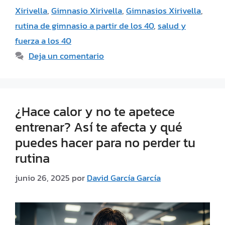
Xirivella
,
Gimnasio Xirivella
,
Gimnasios Xirivella
,
rutina de gimnasio a partir de los 40
,
salud y
fuerza a los 40
Deja un comentario
¿Hace calor y no te apetece
entrenar? Así te afecta y qué
puedes hacer para no perder tu
rutina
junio 26, 2025
por
David García García