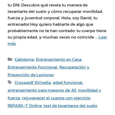
tu DNI. Descubre qué revela tu manera de
levantarte del suelo y cómo recuperar movilidad,
fuerza y juventud corporal. Hola, soy David, tu
entrenador.Hoy quiero hablarte de algo que
probablemente no te han contado: tu cuerpo tiene
su propia edad, y muchas veces no coincide …
Leer
más
Calistenia
,
Entrenamiento en Casa
,
Entrenamiento Funcional
,
Recuperación y
Prevención de Lesiones
Crosswolf Xirivella
,
edad funcional
,
entrenamiento para mayores de 40
,
movilidad y
fuerza
,
rejuvenecer el cuerpo con ejercicio
,
REPARA-T Online
,
test de levantarse del suelo