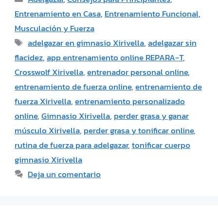
Entrenamiento en Casa
,
Entrenamiento Funcional
,
Musculación y Fuerza
adelgazar en gimnasio Xirivella
,
adelgazar sin
flacidez
,
app entrenamiento online REPARA-T
,
Crosswolf Xirivella
,
entrenador personal online
,
entrenamiento de fuerza online
,
entrenamiento de
fuerza Xirivella
,
entrenamiento personalizado
online
,
Gimnasio Xirivella
,
perder grasa y ganar
músculo Xirivella
,
perder grasa y tonificar online
,
rutina de fuerza para adelgazar
,
tonificar cuerpo
gimnasio Xirivella
Deja un comentario