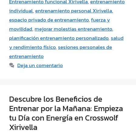
Entrenamiento funcional Xirivella
,
entrenamiento
individual
,
entrenamiento personal Xirivella
,
espacio privado de entrenamiento
,
fuerza y
movilidad
,
mejorar molestias entrenamiento
,
planificación entrenamiento personalizado
,
salud
y rendimiento físico
,
sesiones personales de
entrenamiento
Deja un comentario
Descubre los Beneficios de
Entrenar por la Mañana: Empieza
tu Día con Energía en Crosswolf
Xirivella