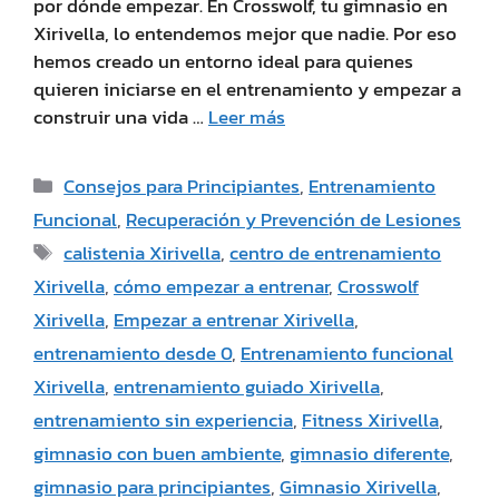
por dónde empezar. En Crosswolf, tu gimnasio en
Xirivella, lo entendemos mejor que nadie. Por eso
hemos creado un entorno ideal para quienes
quieren iniciarse en el entrenamiento y empezar a
construir una vida …
Leer más
Consejos para Principiantes
,
Entrenamiento
Funcional
,
Recuperación y Prevención de Lesiones
calistenia Xirivella
,
centro de entrenamiento
Xirivella
,
cómo empezar a entrenar
,
Crosswolf
Xirivella
,
Empezar a entrenar Xirivella
,
entrenamiento desde 0
,
Entrenamiento funcional
Xirivella
,
entrenamiento guiado Xirivella
,
entrenamiento sin experiencia
,
Fitness Xirivella
,
gimnasio con buen ambiente
,
gimnasio diferente
,
gimnasio para principiantes
,
Gimnasio Xirivella
,