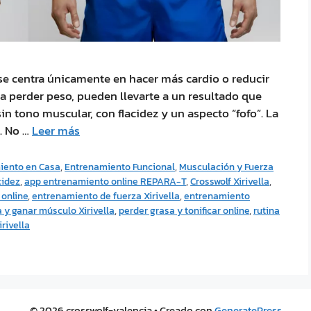
e centra únicamente en hacer más cardio o reducir
 a perder peso, pueden llevarte a un resultado que
in tono muscular, con flacidez y un aspecto “fofo”. La
. No …
Leer más
iento en Casa
,
Entrenamiento Funcional
,
Musculación y Fuerza
cidez
,
app entrenamiento online REPARA-T
,
Crosswolf Xirivella
,
 online
,
entrenamiento de fuerza Xirivella
,
entrenamiento
 y ganar músculo Xirivella
,
perder grasa y tonificar online
,
rutina
rivella
© 2026 crosswolf-valencia
• Creado con
GeneratePress