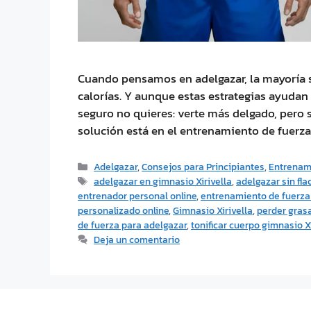
Cuando pensamos en adelgazar, la mayoría s
calorías. Y aunque estas estrategias ayudan
seguro no quieres: verte más delgado, pero s
solución está en el entrenamiento de fuerza
Adelgazar
,
Consejos para Principiantes
,
Entrenam
adelgazar en gimnasio Xirivella
,
adelgazar sin fla
entrenador personal online
,
entrenamiento de fuerza
personalizado online
,
Gimnasio Xirivella
,
perder grasa
de fuerza para adelgazar
,
tonificar cuerpo gimnasio Xi
Deja un comentario