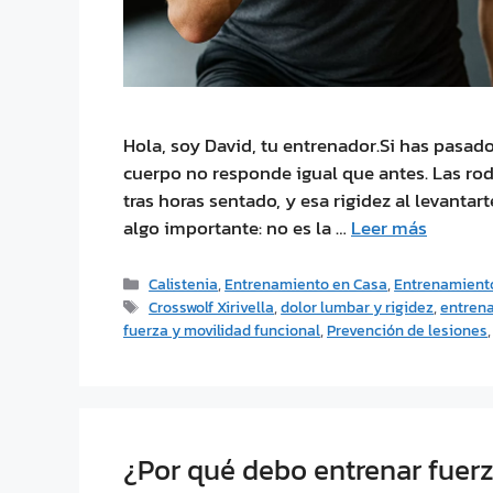
Hola, soy David, tu entrenador.Si has pasad
cuerpo no responde igual que antes. Las rodi
tras horas sentado, y esa rigidez al levantar
algo importante: no es la …
Leer más
Calistenia
,
Entrenamiento en Casa
,
Entrenamiento
Crosswolf Xirivella
,
dolor lumbar y rigidez
,
entrena
fuerza y movilidad funcional
,
Prevención de lesiones
¿Por qué debo entrenar fuerz