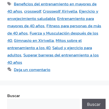
Beneficios del entrenamiento en mayores de
40 años
,
crosswolf
,
Crosswolf Xirivella
,
Ejercicio y
envejecimiento saludable
,
Entrenamiento para
mayores de 40 años
,
Fitness para personas de más
de 40 años
,
Fuerza y Musculación después de los
40
,
Gimnasio en Xirivella
,
Mitos sobre el
entrenamiento a los 40
,
Salud y ejercicio para
adultos
,
Superar barreras del entrenamiento a los
40 años
Deja un comentario
Buscar
Buscar