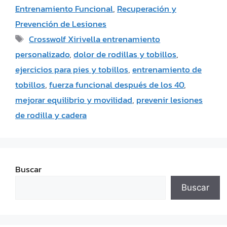
Entrenamiento Funcional
,
Recuperación y
Prevención de Lesiones
Crosswolf Xirivella entrenamiento
personalizado
,
dolor de rodillas y tobillos
,
ejercicios para pies y tobillos
,
entrenamiento de
tobillos
,
fuerza funcional después de los 40
,
mejorar equilibrio y movilidad
,
prevenir lesiones
de rodilla y cadera
Buscar
Buscar