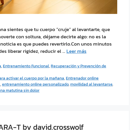
na sientes que tu cuerpo “cruje” al levantarte, que
moverte con soltura, déjame decirte algo: no es la
 noticia es que puedes revertirlo.Con unos minutos
s liberar rigidez, reducir el …
Leer más
a
,
Entrenamiento Funcional
,
Recuperación y Prevención de
ara activar el cuerpo por la mañana
,
Entrenador online
a
,
entrenamiento online personalizado
,
movilidad al levantarse
,
ina matutina sin dolor
ARA-T by david.crosswolf