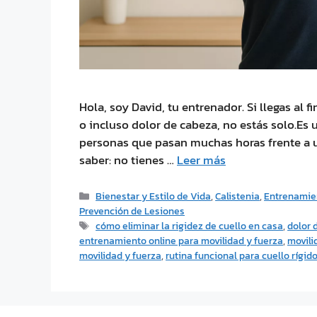
Hola, soy David, tu entrenador. Si llegas al 
o incluso dolor de cabeza, no estás solo.E
personas que pasan muchas horas frente a u
saber: no tienes …
Leer más
Bienestar y Estilo de Vida
,
Calistenia
,
Entrenamie
Prevención de Lesiones
cómo eliminar la rigidez de cuello en casa
,
dolor 
entrenamiento online para movilidad y fuerza
,
movili
movilidad y fuerza
,
rutina funcional para cuello rígid