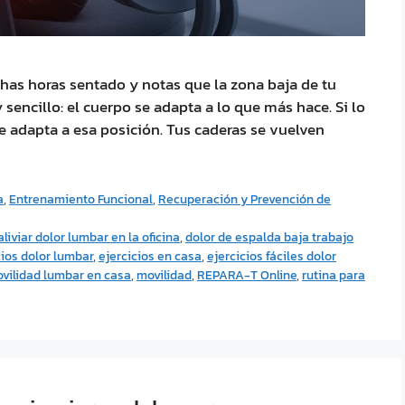
chas horas sentado y notas que la zona baja de tu
 sencillo: el cuerpo se adapta a lo que más hace. Si lo
e adapta a esa posición. Tus caderas se vuelven
a
,
Entrenamiento Funcional
,
Recuperación y Prevención de
liviar dolor lumbar en la oficina
,
dolor de espalda baja trabajo
cios dolor lumbar
,
ejercicios en casa
,
ejercicios fáciles dolor
vilidad lumbar en casa
,
movilidad
,
REPARA-T Online
,
rutina para