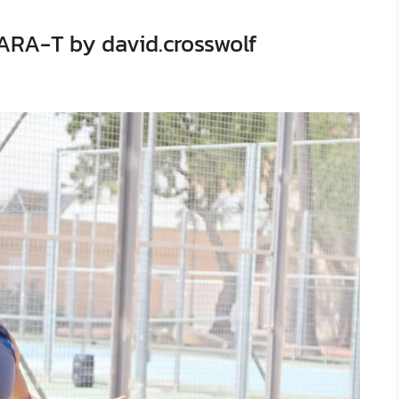
ARA-T by david.crosswolf