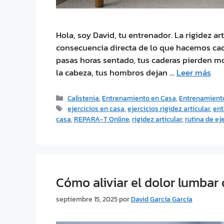
Hola, soy David, tu entrenador. La rigidez ar
consecuencia directa de lo que hacemos cada
pasas horas sentado, tus caderas pierden mo
la cabeza, tus hombros dejan …
Leer más
Calistenia
,
Entrenamiento en Casa
,
Entrenamiento
ejercicios en casa
,
ejercicios rigidez articular
,
ent
casa
,
REPARA-T Online
,
rigidez articular
,
rutina de ej
Cómo aliviar el dolor lumbar
septiembre 15, 2025
por
David García García