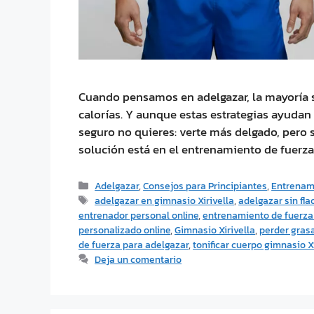
Cuando pensamos en adelgazar, la mayoría s
calorías. Y aunque estas estrategias ayudan
seguro no quieres: verte más delgado, pero s
solución está en el entrenamiento de fuerza
Adelgazar
,
Consejos para Principiantes
,
Entrenam
adelgazar en gimnasio Xirivella
,
adelgazar sin fla
entrenador personal online
,
entrenamiento de fuerza
personalizado online
,
Gimnasio Xirivella
,
perder grasa
de fuerza para adelgazar
,
tonificar cuerpo gimnasio Xi
Deja un comentario