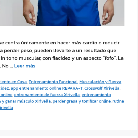
e centra únicamente en hacer más cardio o reducir
 a perder peso, pueden llevarte a un resultado que
in tono muscular, con flacidez y un aspecto “fofo”. La
. No …
Leer más
iento en Casa
,
Entrenamiento Funcional
,
Musculación y Fuerza
cidez
,
app entrenamiento online REPARA-T
,
Crosswolf Xirivella
,
 online
,
entrenamiento de fuerza Xirivella
,
entrenamiento
 y ganar músculo Xirivella
,
perder grasa y tonificar online
,
rutina
rivella